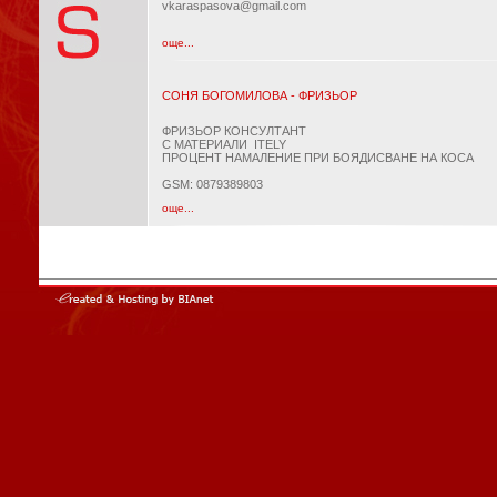
vkaraspasova@gmail.com
още...
СОНЯ БОГОМИЛОВА - ФРИЗЬОР
ФРИЗЬОР КОНСУЛТАНТ
С МАТЕРИАЛИ ITELY
ПРОЦЕНТ НАМАЛЕНИЕ ПРИ БОЯДИСВАНЕ НА КОСА
GSM: 0879389803
още...