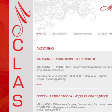
НАЧАЛО
ЗА САЛОНА
СЕРТИФИКАТИ
КАКВО ПР
АКТУАЛНО
МАРИАНА ПЕТРОВА-КОЗМЕТИЧНИ УСЛУГИ
МАРИАНА ПЕТРОВА - Мед. козметолог,почистване на лиц
козметични програми.
За записване на часове: 0888533037 Мариана Петрова
e-mail: mclass@abv.bg
още...
ВЕСЕЛИНА КАРАСПАСОВА - МEДИЦИНСКИ ПЕДИКЮР
МАНИКЮР - Обикновен,Геллак, Биолакове, Ноктопластика
ПЕДИКЮР - Медицински и Обикновен
GSM: 0878407222